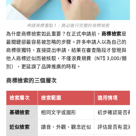
申請商標重點 1：務必進行完整的商標檢索
為什麼商標檢索如此重要？在正式申請前，
商標檢索
是
最關鍵卻最容易被忽略的步驟。許多申請人以為自己的
商標很獨特，直接提出申請，結果在審查階段才發現與
他人商標近似而被核駁，不僅浪費規費（NT$ 3,000/類
別），更延誤了品牌推廣的時程。
商標檢索的三個層次
檢索層次
檢索範圍
適用情境
基礎檢索
相同文字或圖形
初步確認是否有
近似檢索
讀音、外觀、觀念近似
評估是否有混淆