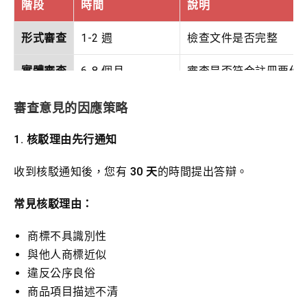
階段
時間
說明
形式審查
1-2 週
檢查文件是否完整
實體審查
6-8 個月
審查是否符合註冊要件
公告期
3 個月
公告於商標公報，接受
審查意見的因應策略
核准註冊
公告期滿後 1 個月
核發商標註冊證
1. 核駁理由先行通知
收到核駁通知後，您有
30 天
的時間提出答辯。
常見核駁理由：
商標不具識別性
與他人商標近似
違反公序良俗
商品項目描述不清