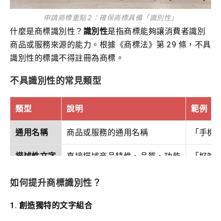
申請商標重點 2：確保商標具備「識別性」
什麼是商標識別性？
識別性
是指商標能夠讓消費者識別
商品或服務來源的能力。根據《商標法》第 29 條，不具
識別性的標識不得註冊為商標。
不具識別性的常見類型
類型
說明
範例
通用名稱
商品或服務的通用名稱
「手機
描述性文字
直接描述商品特性、品質、功能
「好吃
簡單圖形
過於簡單的幾何圖形
單純的
如何提升商標識別性？
姓氏
常見姓氏（除非取得第二意義）
「陳」
1. 創造獨特的文字組合