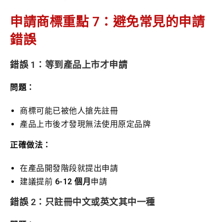
適合對象
預算有限、時間充裕
重視效率
申請商標重點 7：避免常見的申請
錯誤
錯誤 1：等到產品上市才申請
問題：
商標可能已被他人搶先註冊
產品上市後才發現無法使用原定品牌
正確做法：
在產品開發階段就提出申請
建議提前
6-12 個月
申請
錯誤 2：只註冊中文或英文其中一種