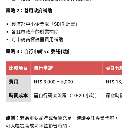
策略 2：善用政府補助
經濟部中小企業處「SBIR 計畫」
各縣市政府的創業補助
可申請商標註冊費用補助
策略 3：自行申請 vs 委託代辦
比較項目
自行申請
委託代辦
費用
NT$ 3,000 – 5,000
NT$ 13,00
時間成本
需自行研究流程（10-20 小時）
節省時間
成功率
較低（缺乏專業經驗）
較高（專
建議：
若為重要品牌或預算充足，建議委託專業代辦，
後續服務
需自行處理審查意見
包含答辯
可大幅提高成功率並節省時間。