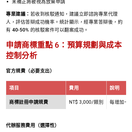
未補正將被視為放棄申請
專業建議：
若收到核駁通知，建議立即諮詢專業代理
人，評估答辯成功機率。統計顯示，經專業答辯後，約
有
40-50%
的核駁案件可以翻案成功。
申請商標重點 6：預算規劃與成本
控制分析
官方規費（必要支出）
項目
費用
說明
商標註冊申請規費
NT$ 3,000/類別
每增加一個類
加速審查費用（選擇性）
NT$ 4,000/類別
可縮短審查
代辦服務費用（選擇性）
商標權展延規費
NT$ 4,000/類別
每 10 