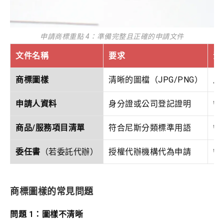
申請商標重點 4：準備完整且正確的申請文件
文件名稱
要求
注
商標圖樣
清晰的圖檔（JPG/PNG）
尺寸
申請人資料
身分證或公司登記證明
需
商品/服務項目清單
符合尼斯分類標準用語
需
委任書
（若委託代辦）
授權代辦機構代為申請
需
商標圖樣的常見問題
問題 1：圖樣不清晰