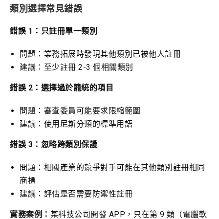
第 41 類
教育、娛樂
線上課程、培訓服務、
類別選擇常見錯誤
第 42 類
科技服務
網站設計、軟體開發、
錯誤 1：只註冊單一類別
第 43 類
餐飲住宿
餐廳、咖啡廳、飯店
問題：業務拓展時發現其他類別已被他人註冊
建議：至少註冊 2-3 個相關類別
錯誤 2：選擇過於籠統的項目
問題：審查委員可能要求限縮範圍
建議：使用尼斯分類的標準用語
錯誤 3：忽略跨類別保護
問題：相關產業的競爭對手可能在其他類別註冊相同
商標
建議：評估是否需要防禦性註冊
實務案例：
某科技公司開發 APP，只在第 9 類（電腦軟