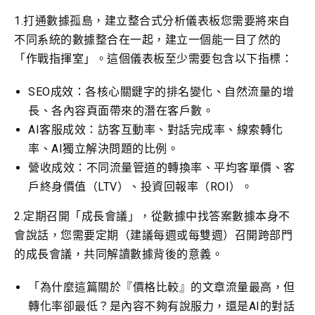
1.打通數據孤島，建立整合式分析儀表板您需要將來自
不同系統的數據整合在一起，建立一個能一目了然的
「作戰指揮室」。這個儀表板至少需要包含以下指標：
SEO成效：各核心關鍵字的排名變化、自然流量的增
長、各內容頁面帶來的潛在客戶數。
AI客服成效：訪客互動率、對話完成率、線索轉化
率、AI獨立解決問題的比例。
營收成效：不同流量管道的轉換率、平均客單價、客
戶終身價值（LTV）、投資回報率（ROI）。
2.定期召開「成長會議」，從數據中找答案數據本身不
會說話，您需要定期（建議每週或每雙週）召開跨部門
的成長會議，共同解讀數據背後的意義。
「為什麼這篇關於『價格比較』的文章流量最高，但
轉化率卻最低？是內容不夠有說服力，還是AI的對話