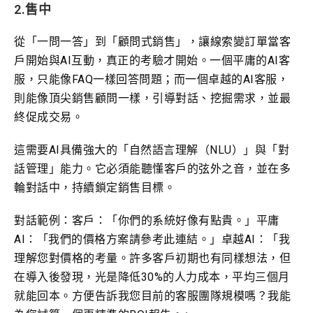
2.售中
從「一問一答」到「顧問式銷售」，讓線索變訂單當客
戶開始與AI互動，真正的考驗才開始。一個平庸的AI客
服，只能像FAQ一樣回答問題；而一個卓越的AI客服，
則能像頂尖銷售顧問一樣，引導對話、挖掘需求，並最
終促成交易。
這需要AI具備強大的「自然語言理解（NLU）」與「對
話管理」能力。它必須能聽懂客戶的弦外之音，並在多
輪對話中，持續鎖定銷售目標。
對話範例：客戶：「你們的系統好像有點貴。」平庸
AI：「我們的價格方案請參考此連結。」卓越AI：「我
理解您對價格的考量。許多客戶初期也有同樣想法，但
在導入後發現，光是降低30%的人力成本，平均三個月
就能回本。方便告訴我您目前的客服團隊規模嗎？我能