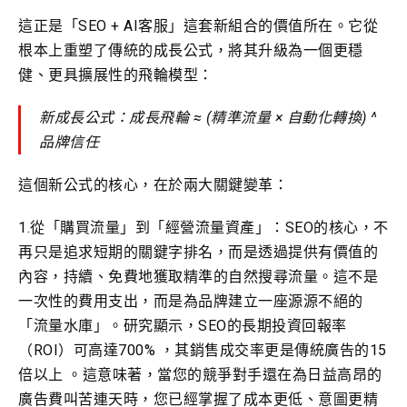
這正是「SEO + AI客服」這套新組合的價值所在。它從
根本上重塑了傳統的成長公式，將其升級為一個更穩
健、更具擴展性的飛輪模型：
新成長公式：成長飛輪 ≈ (精準流量 × 自動化轉換) ^
品牌信任
這個新公式的核心，在於兩大關鍵變革：
1.從「購買流量」到「經營流量資產」：SEO的核心，不
再只是追求短期的關鍵字排名，而是透過提供有價值的
內容，持續、免費地獲取精準的自然搜尋流量。這不是
一次性的費用支出，而是為品牌建立一座源源不絕的
「流量水庫」。研究顯示，SEO的長期投資回報率
（ROI）可高達700% ，其銷售成交率更是傳統廣告的15
倍以上 。這意味著，當您的競爭對手還在為日益高昂的
廣告費叫苦連天時，您已經掌握了成本更低、意圖更精