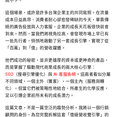
高不下。
這個場景，或許是許多台灣企業主的共同寫照。在流量
成本日益高昂、消費者耐心卻愈發稀缺的今天，單靠傳
統的廣告投放與人力客服，企業的成長天花板很快就會
到來。然而，當我們將視角拉高，會發現市場上早已有
一批先行者，悄悄地啟動了另一套成長引擎，實現了從
「百萬」到「億」的營收躍遷。
他們成功的秘密，並非更雄厚的資本或更神奇的產品，
而是掌握了驅動現代商業成長的兩大核心引擎：
SEO
（搜尋引擎優化）與
AI 客服系統
。這兩者看似分屬
不同領域，一個主外（獲客），一個主內（服務與轉
化），但當它們被策略性地結合，所產生的化學反應，
足以引爆企業前所未有的成長潛力。
這篇文章，不是一篇空泛的趨勢分析。我將以一個行銷
顧問的身份，為您完整拆解這套「億級營收雙引擎」的