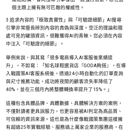
個主題上擁有無可匹敵的權威性。
3.追求內容的「極致真實性」與「可驗證細節」AI搜尋
引擎非常擅長辨別內容的真偽與深度。空泛的理論和隨
處可見的罐頭資訊，很難獲得AI的青睞。您必須在內容
中注入「可驗證的細節」。
舉例來說，與其寫「很多電商導入AI客服後業績提
升」，不如寫：「知名球鞋選貨店『GODA夠搭』，在導
入戰國策AI客服系統後，透過24小時自動化的訂單查詢
與尺寸推薦功能，成功將夜間的顧客流失率降低了
40%，並在三個月內將整體轉換率提升了15%。」
這種包含具體品牌、具體數據、具體解決方案的案例，
不僅對讀者更具說服力，也更容易被AI判定為高品質、
可信賴的資訊來源。這也是為什麼像戰國策集團這樣擁
有超過25年實戰經驗、服務過上萬家企業的服務商，在