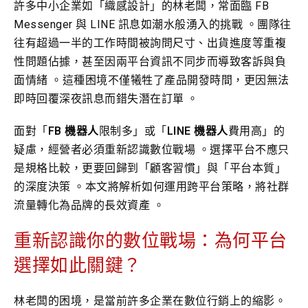
許多中小企業如「織感設計」的林老闆，常面臨 FB
Messenger 與 LINE 訊息如潮水般湧入的挑戰 。團隊往
往有超過一半的工作時間被詢問尺寸、出貨進度等重複
性問題佔據，甚至因兩平台資訊不同步而導致客訴與負
面情緒 。這種困境不僅犧牲了產品開發時間，更因無法
即時回覆深夜訊息而錯失潛在訂單 。
面對「
FB 機器人
限制多」或「
LINE 機器人
費用高」的
疑慮，經營者必須重新認識數位戰場 。選擇平台不應只
是規格比較，更要回歸到「顧客習慣」與「平台本質」
的深度決策 。本文將解析如何運用跨平台策略，將社群
流量轉化為品牌的長效資產 。
重新認識你的數位戰場：為何平台
選擇如此關鍵？
林老闆的困境，是當前許多企業在數位行銷上的縮影。