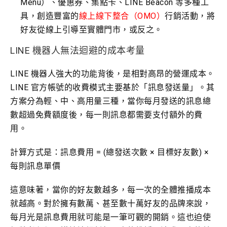
Menu）、優惠券、集點卡、LINE Beacon 等多種工
具，創造豐富的
線上線下整合（OMO）
行銷活動，將
好友從線上引導至實體門市，或反之。
LINE 機器人無法迴避的成本考量
LINE 機器人強大的功能背後，是相對高昂的營運成本。
LINE 官方帳號的收費模式主要基於「訊息發送量」。其
方案分為輕、中、高用量三種，當你每月發送的訊息總
數超過免費額度後，每一則訊息都需要支付額外的費
用。
計算方式是：
訊息費用 = (總發送次數 × 目標好友數) ×
每則訊息單價
這意味著，當你的好友數越多，每一次的全體推播成本
就越高。對於擁有數萬、甚至數十萬好友的品牌來說，
每月光是訊息費用就可能是一筆可觀的開銷。這也迫使