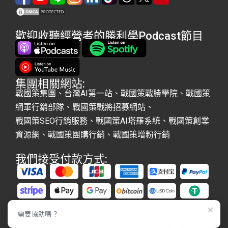
歡迎收聽經營者的勝利學Podcast節目
集團相關網站:
戰國策集團
、
台灣AI第一站
、
戰國策戰勝學院
、
戰國策
網軍行銷部隊
、
戰國策戰將招募網站
、
戰國策SEO行銷服務
、
戰國策AI塔羅系統
、
戰國策創業
資源網
、
戰國策團購行銷
、
戰國策增粉行銷
我們接受付款方式:
需要協助嗎？